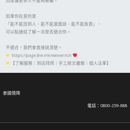
而是讓更多人不要再被騙。
如果你在意的是
「能不能找到人、能不能當面談、能不能負責」，
可以點連結了解一次是否適合你。
不適合，我們會直接說清楚。
https://page.line.me/winnerrich
【了解服務｜到店拜拜｜手工經文蠟燭｜個人法事】
泰國情降
電話：0800-259-888