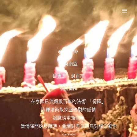
跳
至
主
要
內
容
泰國情降
全東南亞
最專業、最正宗
泰國情降
在泰國已流傳數百年的法術-「情降」
這種法術能挽回破裂的感情
讓感情重新開始
當情降開始發酵時，會讓對方無時無刻想念著你
～～～